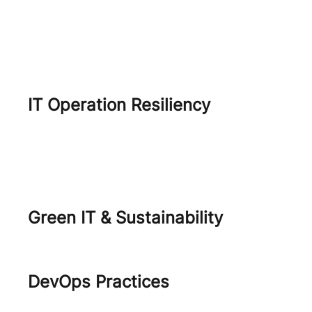
Shift Security Left
Modern Infrastructure & Data
center
IT Operation Resiliency
IT Resiliency
Disaster Recovery as a Service
Green IT & Sustainability
Green IT
DevOps Practices
DevOps Engineering