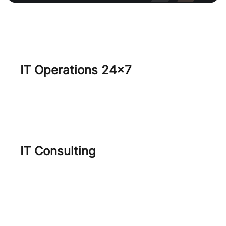
IT Operations 24×7
Core IT Services
SecOps
IT Consulting
Virtualization Journey
Project Management