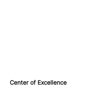
Salazar
Ercole
Agola
Open Source
Center of Excellence
AWS
Red Hat