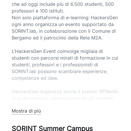
che ad oggi include più di 6.500 studenti, 500
professori e 100 istituti.
Non solo piattaforma di e-learning: HackersGen
ogni anno organizza un evento supportato da
SORINT.lab, in collaborazione con il Comune di
Bergamo ed il patrocinio della Rete M2A.
L’HackersGen Event coinvolge migliaia di
studenti con percorsi mirati di formazione in cui
studenti, professori e i professionisti di
SORINT.lab possono scambiare esperienze,
competenze ed idee.
HackersGen organizza anche il premio GFMarilli,
al quale possono partecipare tutti gli studenti
iscritti alla piattaforma. Nell’ultima edizione
Mostra di più
(ottava) sono stati più di 70 i progetti in
concorso.
SORINT Summer Campus