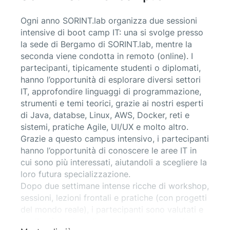
Ogni anno SORINT.lab organizza due sessioni
intensive di boot camp IT: una si svolge presso
la sede di Bergamo di SORINT.lab, mentre la
seconda viene condotta in remoto (online). I
partecipanti, tipicamente studenti o diplomati,
hanno l’opportunità di esplorare diversi settori
IT, approfondire linguaggi di programmazione,
strumenti e temi teorici, grazie ai nostri esperti
di Java, databse, Linux, AWS, Docker, reti e
sistemi, pratiche Agile, UI/UX e molto altro.
Grazie a questo campus intensivo, i partecipanti
hanno l’opportunità di conoscere le aree IT in
cui sono più interessati, aiutandoli a scegliere la
loro futura specializzazione.
Dopo due settimane intense ricche di workshop,
sessioni, lezioni frontali e pratiche (con progetti
del mondo reale), i partecipanti sono valutati e
quelli più meritevoli possono ricevere anche una